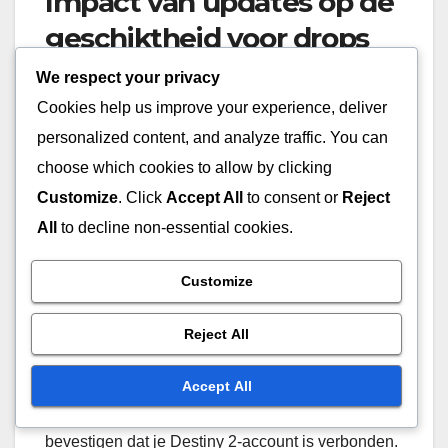
Impact van updates op de
geschiktheid voor drops
We respect your privacy
Recente updates hebben de criteria voor
Cookies help us improve your experience, deliver
geschiktheid voor drops verfijnd, waardoor het
personalized content, and analyze traffic. You can
essentieel is voor spelers om de nieuwe vereisten
choose which cookies to allow by clicking
te begrijpen. Spelers moeten eligible streams
bekijken voor een gespecificeerde duur om in
Customize
. Click
Accept All
to consent or
Reject
aanmerking te komen voor drops, wat kan variëren
All
to decline non-essential cookies.
per evenement.
Customize
Om je kansen op het ontvangen van beloningen te
maximaliseren, zorg ervoor dat je streams bekijkt
Reject All
die expliciet aangeven dat ze Twitch Drops
Accept All
aanbieden en dat je account correct is gekoppeld.
Controleer regelmatig je Twitch-instellingen om te
bevestigen dat je Destiny 2-account is verbonden.