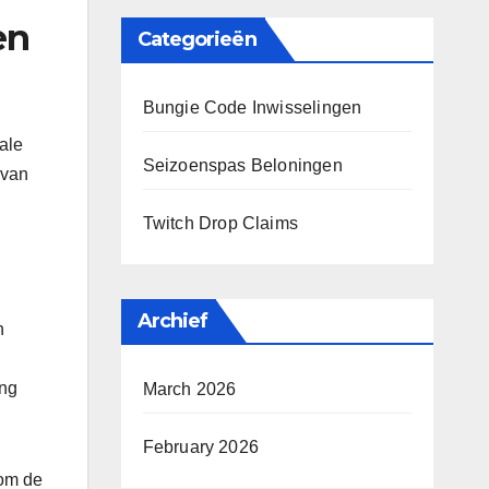
en
Categorieën
Bungie Code Inwisselingen
ale
Seizoenspas Beloningen
 van
Twitch Drop Claims
Archief
n
ing
March 2026
February 2026
 om de