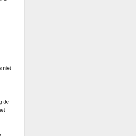
s niet
lg de
het
t