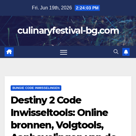
Skip
Fri. Jun 19th, 2026
2:24:05 PM
to
content
culinaryfestival-bg.com
BUNGIE CODE INWISSELINGEN
Destiny 2 Code
Inwisseltools: Online
bronnen, Volgtools,