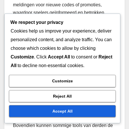
meldingen voor nieuwe codes of promoties,
waardoor spelers geïnformeerd en betrokken
blijven.
We respect your privacy
Cookies help us improve your experience, deliver
Risico’s van het gebruik
personalized content, and analyze traffic. You can
van tools van derden
choose which cookies to allow by clicking
Customize
. Click
Accept All
to consent or
Reject
Hoewel er voordelen zijn, brengt het gebruik van
All
to decline non-essential cookies.
tools van derden inherente risico’s met zich mee.
Een grote zorg is beveiliging; spelers kunnen
Customize
onbedoeld gevoelige informatie, zoals
accountgegevens, delen met onbetrouwbare sites.
Reject All
Dit kan leiden tot diefstal van accounts of
ongeautoriseerde toegang.
Accept All
Bovendien kunnen sommige tools van derden de