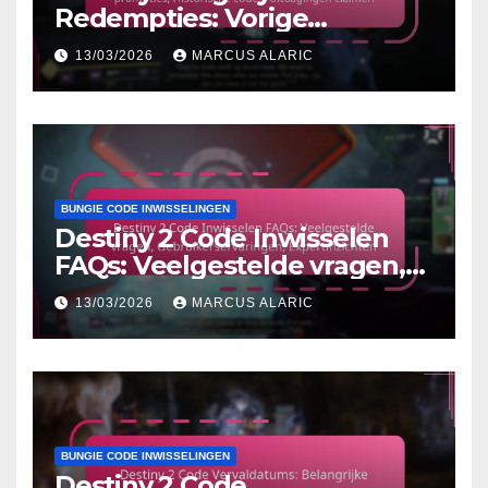
Redempties: Vorige
promoties, Historische codes,
13/03/2026
MARCUS ALARIC
Uitdagingen claimen
BUNGIE CODE INWISSELINGEN
Destiny 2 Code Inwisselen
FAQs: Veelgestelde vragen,
Gebruikerservaringen,
13/03/2026
MARCUS ALARIC
Expertinzichten
BUNGIE CODE INWISSELINGEN
Destiny 2 Code