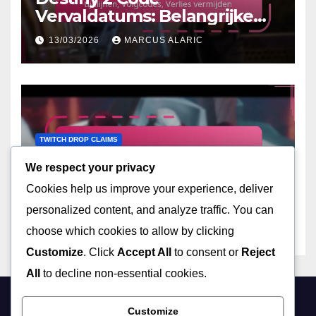
Vervaldatums: Belangrijke
tijdlijnen, Volgcodes, Verlies
13/03/2026
MARCUS ALARIC
vermijden
TWITCH DROP CLAIMS
Destiny 2 Twitch Drop
We respect your privacy
Meldingen: Op de hoogte
Cookies help us improve your experience, deliver
blijven, Meldingen instellen,
12/03/2026
MARCUS ALARIC
Gemeenschapsupdates
personalized content, and analyze traffic. You can
choose which cookies to allow by clicking
Customize
. Click
Accept All
to consent or
Reject
All
to decline non-essential cookies.
Customize