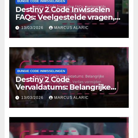
BUNGIE CODE INWISSELINGEN
Destiny 2 Code Inwisselen
FAQs: Veelgestelde vragen,
Gebruikerservaringen,
13/03/2026
MARCUS ALARIC
Expertinzichten
BUNGIE CODE INWISSELINGEN
Destiny 2 Code
Vervaldatums: Belangrijke
tijdlijnen, Volgcodes, Verlies
13/03/2026
MARCUS ALARIC
vermijden