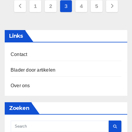
Posts
1
2
3
4
5
pagination
Links
Contact
Blader door artikelen
Over ons
Zoeken