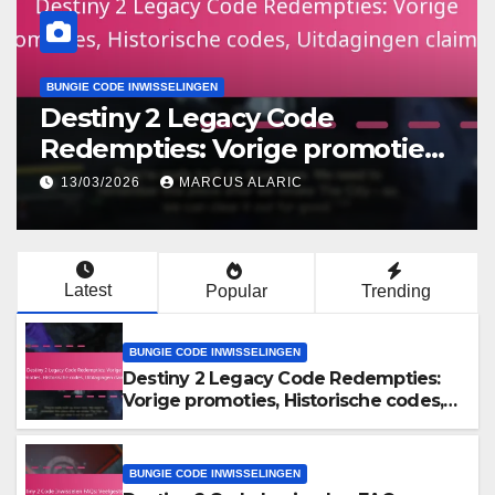
BUNGIE CODE INWISSELINGEN
Destiny 2 Legacy Code
Redempties: Vorige promoties,
Historische codes, Uitdagingen
13/03/2026
MARCUS ALARIC
claimen
Latest
Popular
Trending
BUNGIE CODE INWISSELINGEN
Destiny 2 Legacy Code Redempties:
Vorige promoties, Historische codes,
Uitdagingen claimen
BUNGIE CODE INWISSELINGEN