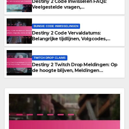
Destiny 2 Code Inwisselen FAQs:
Veelgestelde vragen,
Gebruikerservaringen, Expertinzichten
BUNGIE CODE INWISSELINGEN
Destiny 2 Code Vervaldatums:
Belangrijke tijdlijnen, Volgcodes,
Verlies vermijden
TWITCH DROP CLAIMS
Destiny 2 Twitch Drop Meldingen: Op
de hoogte blijven, Meldingen
instellen, Gemeenschapsupdates