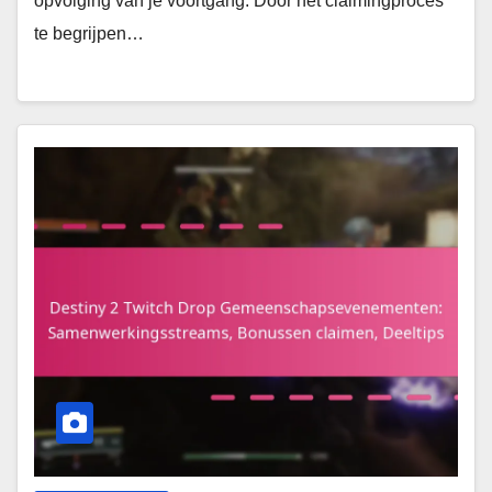
opvolging van je voortgang. Door het claimingproces
te begrijpen…