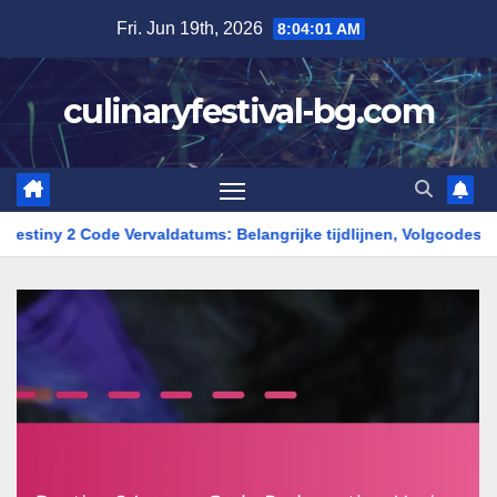
Skip
Fri. Jun 19th, 2026
8:04:02 AM
to
content
culinaryfestival-bg.com
de Vervaldatums: Belangrijke tijdlijnen, Volgcodes, Verlies vermij